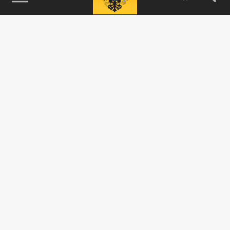
115093, г. Москва, переулок Партийный,
д.1, к.57, стр.3, эт.1, пом.I, ком.45