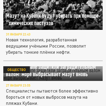
Мазут на Кубани будут убирать при помощи
"химических пастухов"
31 ЯНВАРЯ 22:43
Новая технология, разработанная
ведущими учёными России, позволит
убирать тонкие плёнки нефти.
Пляжи в Анапе защитили заградительным
ОБЩЕСТВО
валом: море выбрасывает мазут вновь
27 ЯНВАРЯ 23:55
Специалисты пытаются более эффективно
бороться от новых выбросов мазута на
пляжах Кубани.