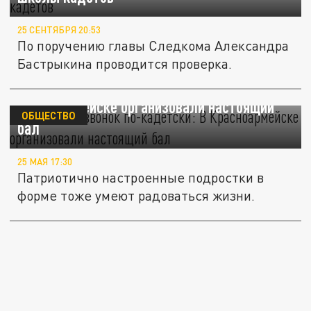
25 СЕНТЯБРЯ 20:53
По поручению главы Следкома Александра
Бастрыкина проводится проверка.
Последний звонок по-кадетски: В
Красноармейске организовали настоящий
ОБЩЕСТВО
бал
25 МАЯ 17:30
Патриотично настроенные подростки в
форме тоже умеют радоваться жизни.