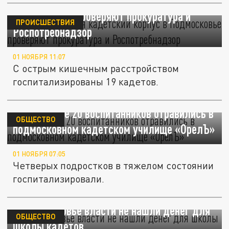
Из-за отравления кадетский корпус в
Подмосковье проверяют прокуратура и
ПРОИСШЕСТВИЯ
Роспотребнадзор
01 НОЯБРЯ 11:07
С острым кишечным расстройством
госпитализированы 19 кадетов.
BAZA: Более 20 воспитанников отравились в
ОБЩЕСТВО
подмосковном кадетском училище «ОрелЪ»
01 НОЯБРЯ 07:05
Четверых подростков в тяжелом состоянии
госпитализировали.
В Подмосковье власти не нашли денег для
ОБЩЕСТВО
школы кадетов