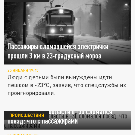
Пассажиры сломавшейся электрички
прошли 3 км в 23-градусный мороз
25 ЯНВАРЯ 19:45
Люди с детьми были вынуждены идти
пешком в -23°C, заявив, что спецслужбы их
проигнорировали.
В Челябинской области в -30 сломался
ПРОИСШЕСТВИЯ
поезд: что с пассажирами