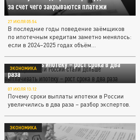
за счет чего закрываются платежи
27 ИЮЛЯ 05:54
В последние годы поведение заёмщиков
по ипотечным кредитам заметно менялось:
если в 2024–2025 годах объём...
Почему жители России стали дольше
выплачивать ипотеку – рост срока в два
ЭКОНОМИКА
раза
07 ИЮЛЯ 13:12
Почему сроки выплаты ипотеки в России
увеличились в два раза – разбор экспертов.
ЭКОНОМИКА