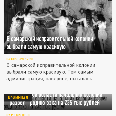
В самарской исправительной колонии
выбрали самую красивую
04 НОЯБРЯ 12:50
В самарской исправительной колонии
выбрали самую красивую. Тем самым
администрация, наверное, пыталась...
В Ростовской области начальник колонии
КРИМИНАЛ
"развёл" родню зэка на 235 тыс рублей
07 ИЮЛЯ 09:00