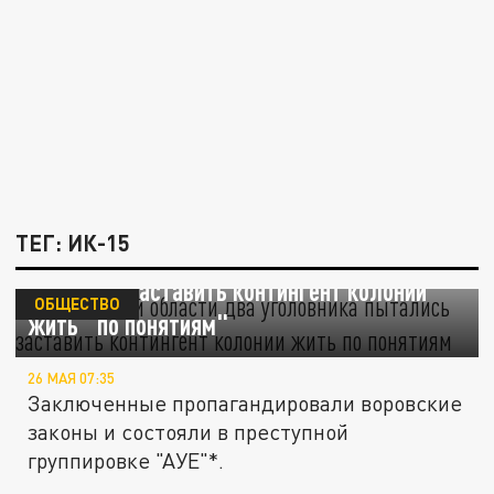
ТЕГ: ИК-15
В Ростовской области два уголовника
пытались заставить контингент колонии
ОБЩЕСТВО
жить "по понятиям"
26 МАЯ 07:35
Заключенные пропагандировали воровские
законы и состояли в преступной
группировке "АУЕ"*.