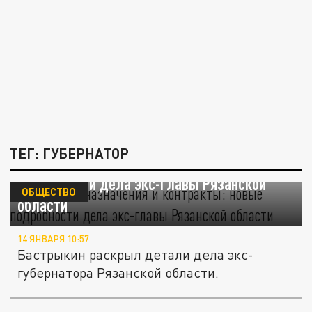
ТЕГ: ГУБЕРНАТОР
270 млн за назначения и контракты: новые
подробности дела экс-главы Рязанской
ОБЩЕСТВО
области
14 ЯНВАРЯ 10:57
Бастрыкин раскрыл детали дела экс-
губернатора Рязанской области.