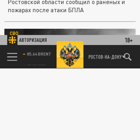
Ростовской области сообщил о раненых и
пожарах после атаки БПЛА
СВО
18+
АВТОРИЗАЦИЯ
85.64 BRENT
РОСТОВ-НА-ДОНУ
Изверги никого не щадят. В Калужской
области ранена 14-летняя школьница при
атаке дронов ВСУ
17 ИЮЛЯ 10:20
Украинские боевики устроили очередную
атаку ударных беспилотников по
Калужской области. Один из дронов...