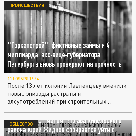
ПРОИСШЕСТВИЯ
"Горкапстрой", фиктивные займы и 4
миллиарда: экс-вице-губернатора
Петербурга вновь проверяют на прочность
11 НОЯБРЯ 12:54
После 13 лет колонии Лавленцеву вменили
новые эпизоды растраты и
злоупотреблений при строительных
контрактах.
Уволенный с "матом": глава Кинельского
ОБЩЕСТВО
района Юрий Жидков собирается уйти с