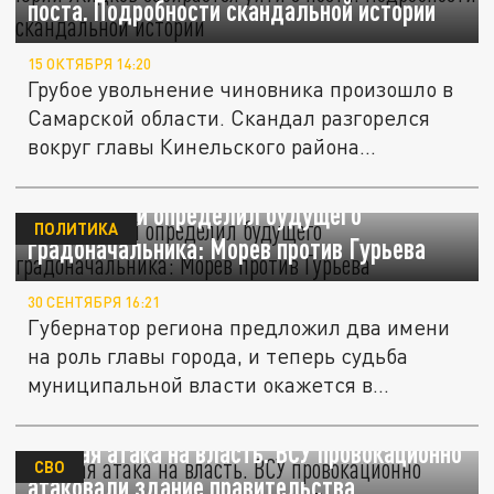
поста. Подробности скандальной истории
15 ОКТЯБРЯ 14:20
Грубое увольнение чиновника произошло в
Самарской области. Скандал разгорелся
вокруг главы Кинельского района...
Цыбульский определил будущего
ПОЛИТИКА
градоначальника: Морев против Гурьева
30 СЕНТЯБРЯ 16:21
Губернатор региона предложил два имени
на роль главы города, и теперь судьба
муниципальной власти окажется в...
Подлая атака на власть. ВСУ провокационно
СВО
атаковали здание правительства