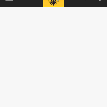
115093, г. Москва, переулок Партийный,
д.1, к.57, стр.3, эт.1, пом.I, ком.45