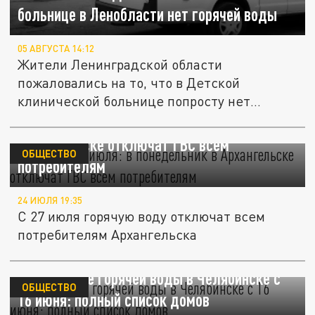
больнице в Ленобласти нет горячей воды
05 АВГУСТА 14:12
Жители Ленинградской области
пожаловались на то, что в Детской
клинической больнице попросту нет
горячей воды....
День Х – 27 июля: в понедельник в
Архангельске отключат ГВС всем
ОБЩЕСТВО
потребителям
24 ИЮЛЯ 19:35
С 27 июля горячую воду отключат всем
потребителям Архангельска
Отключение горячей воды в Челябинске с
ОБЩЕСТВО
16 июня: полный список домов