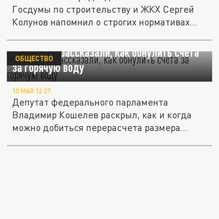
Госдумы по строительству и ЖКХ Сергей
Колунов напомнил о строгих нормативах...
В Госдуме рассказали, как обнулить счета
ОБЩЕСТВО
за горячую воду
10 МАЯ 12:27
Депутат федерального парламента
Владимир Кошелев раскрыл, как и когда
можно добиться перерасчета размера
платы...