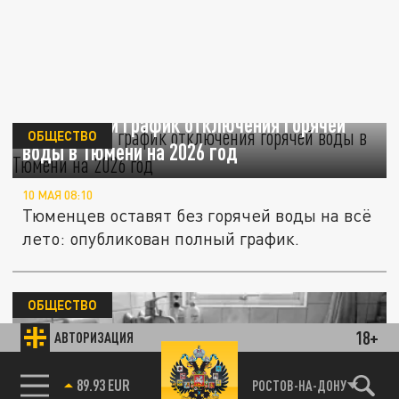
Актуальный график отключения горячей
ОБЩЕСТВО
воды в Тюмени на 2026 год
10 МАЯ 08:10
Тюменцев оставят без горячей воды на всё
лето: опубликован полный график.
ОБЩЕСТВО
18+
АВТОРИЗАЦИЯ
85.64 BRENT
РОСТОВ-НА-ДОНУ