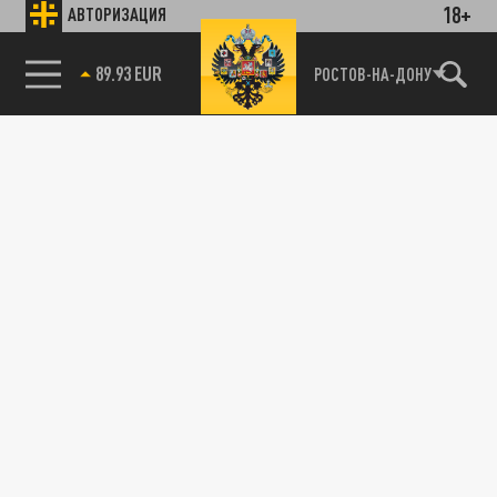
18+
АВТОРИЗАЦИЯ
25 АПРЕЛЯ 17:55
Стало известно о скоропостижной кончине
85.64 BRENT
РОСТОВ-НА-ДОНУ
Героя России Алексея Петрова.
ПРОИСШЕСТВИЯ
До последнего верили: родные погибшего
на Камчатке не теряли надежды
13 АПРЕЛЯ 09:04
Группа попала в сильную пургу, укрытие