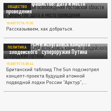
области от фашистов: дата и место
ОБЩЕСТВО
проведения
18 АВГУСТА 19:30
Рассказываем, как добраться.
Британские СМИ испугались концепта
ПОЛИТИКА
"злодейского" супероружия Путина
18 АВГУСТА 08:44
Британский таблоид The Sun подсмотрел
концепт-проекта будущей атомной
подводной лодки России "Арктур",...