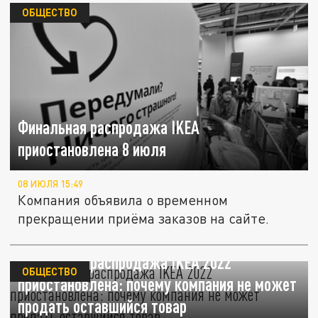
ОБЩЕСТВО
Финальная распродажа IKEA
приостановлена 8 июля
08 ИЮЛЯ 15:49
Компания объявила о временном
прекращении приёма заказов на сайте.
Финальная распродажа IKEA 2022
ОБЩЕСТВО
приостановлена: почему компания не может
продать оставшийся товар