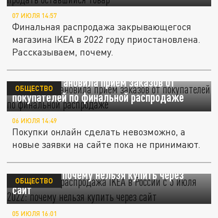
07 ИЮЛЯ 14:57
Финальная распродажа закрывающегося
магазина IKEA в 2022 году приостановлена.
Рассказываем, почему.
IKEA приостановила приём заказов от
ОБЩЕСТВО
покупателей по финальной распродаже
06 ИЮЛЯ 14:49
Покупки онлайн сделать невозможно, а
новые заявки на сайте пока не принимают.
Финальная распродажа IKEA в России с 5
июля 2022: почему нельзя купить через
ОБЩЕСТВО
сайт
05 ИЮЛЯ 16:01