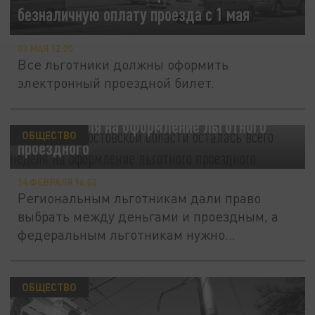
безналичную оплату проезда с 1 мая
03 МАЯ 12:20
Все льготники должны оформить
электронный проездной билет.
У жителей Ростовской области осталась
всего неделя на оформление льготного
ОБЩЕСТВО
проездного
14 ФЕВРАЛЯ 16:02
Региональным льготникам дали право
выбрать между деньгами и проездным, а
федеральным льготникам нужно
оформить...
ОБЩЕСТВО