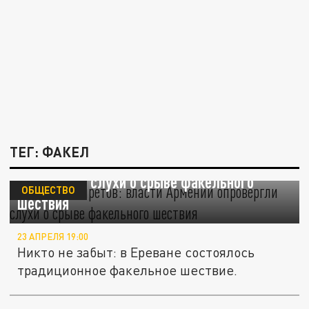
ТЕГ: ФАКЕЛ
Никаких запретов: власти Армении
опровергли слухи о срыве факельного
ОБЩЕСТВО
шествия
23 АПРЕЛЯ 19:00
Никто не забыт: в Ереване состоялось
традиционное факельное шествие.