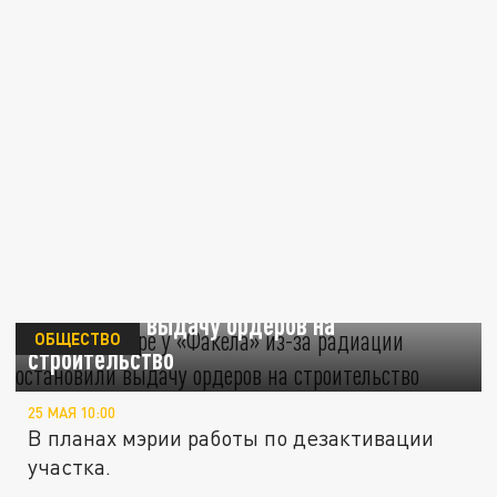
Во Владимире у «Факела» из-за радиации
остановили выдачу ордеров на
ОБЩЕСТВО
строительство
25 МАЯ 10:00
В планах мэрии работы по дезактивации
участка.