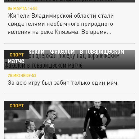
06 МАРТА 14:50
Жители Владимирской области стали
свидетелями необычного природного
явления на реке Клязьма. Во время
рыбалки...
ФК "Ростов" одержал победу над
воронежским "Факелом" в товарищеском
СПОРТ
матче
28 ИЮНЯ 09:53
За всю игру был забит только один мяч.
СПОРТ