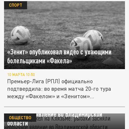
СПОРТ
«Зенит» опубликовал видео с ухающими
болельщиками «Факела»
10 МАРТА 10:50
Премьер-Лига (РПЛ) официально
подтвердила: во время матча 20-го тура
между «Факелом» и «Зенитом»
болельщики...
Ледяной факел на Клязьме: рыбаки засняли
необычное явление во Владимирской
ОБЩЕСТВО
области