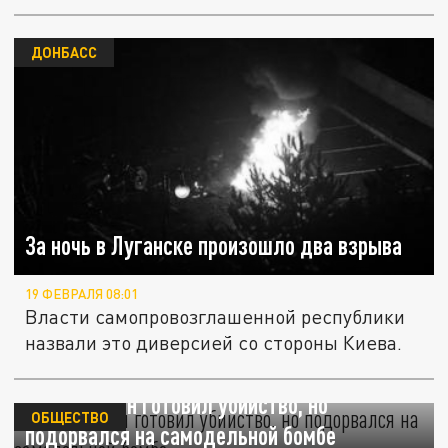
ДОНБАСС
За ночь в Луганске произошло два взрыва
19 ФЕВРАЛЯ 08:01
Власти самопровозглашенной республики
назвали это диверсией со стороны Киева.
Ростовчанин готовил убийство, но
ОБЩЕСТВО
подорвался на самодельной бомбе