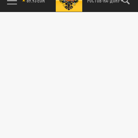
85.64 BRENT
РОСТОВ-НА-ДОНУ
"Дедушку убили дороги": Пенсионера,
ОБЩЕСТВО
который умер, не дождавшись скорой
помощи, хоронили на вездеходе
08 АПРЕЛЯ 18:26
Родственники 68-летнего Николая
Сагунова, который скончался в
Кагальницком районе, не дождавшись
приезда...
В Таганроге ямы на дорогах "починили"
лейкопластырем, цветами и банными
ОБЩЕСТВО
процедурами
05 АПРЕЛЯ 16:32
Жители города провели флешмоб,
"ремонтируя" дорожное покрытие своими