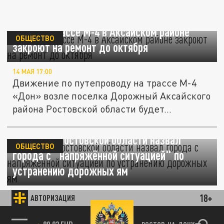
Мост на трассе М-4 в Аксайском районе
ОБЩЕСТВО
закроют на ремонт до октября
14 МАЯ 17:00
Движение по путепроводу на трассе М-4
«Дон» возле поселка Дорожный Аксайского
района Ростовской области будет...
Минтранс Ростовской области назвал
ОБЩЕСТВО
города с "напряжённой ситуацией" по
устранению дорожных ям
22 АПРЕЛЯ 11:30
18+
АВТОРИЗАЦИЯ
В список вошли Ростов-на-Дону, ещё
шесть городов и пять районов.