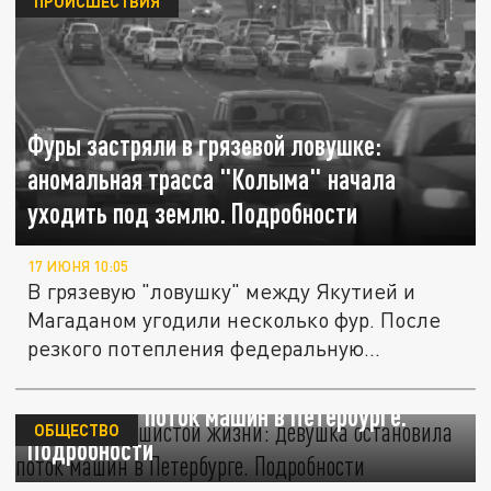
ПРОИСШЕСТВИЯ
Фуры застряли в грязевой ловушке:
аномальная трасса "Колыма" начала
уходить под землю. Подробности
17 ИЮНЯ 10:05
В грязевую "ловушку" между Якутией и
Магаданом угодили несколько фур. После
резкого потепления федеральную...
Спасение пушистой жизни: девушка
остановила поток машин в Петербурге.
ОБЩЕСТВО
Подробности