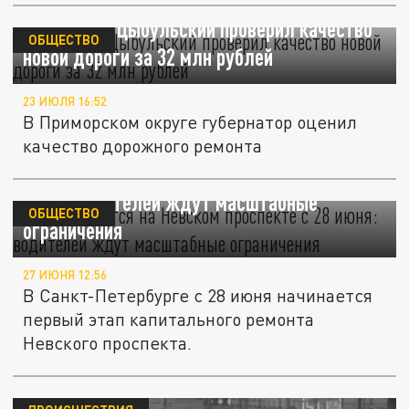
Александр Цыбульский проверил качество
ОБЩЕСТВО
новой дороги за 32 млн рублей
23 ИЮЛЯ 16:52
В Приморском округе губернатор оценил
качество дорожного ремонта
Что изменится на Невском проспекте с 28
июня: водителей ждут масштабные
ОБЩЕСТВО
ограничения
27 ИЮНЯ 12:56
В Санкт-Петербурге с 28 июня начинается
первый этап капитального ремонта
Невского проспекта.