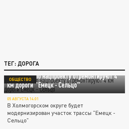
ТЕГ: ДОРОГА
В Поморье по нацпроекту отремонтируют 4
ОБЩЕСТВО
км дороги "Емецк - Сельцо"
05 АВГУСТА 14:01
В Холмогорском округе будет
модернизирован участок трассы "Емецк -
Сельцо"