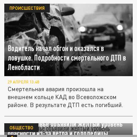
ПРОИСШЕСТВИЯ
Водитель начал обгон и оказался в
ловушке. Подробности смертельного ДТП в
Ленобласти
29 АПРЕЛЯ 13:48
Смертельная авария произошла на
внешнем кольце КАД во Всеволожском
районе. В результате ДТП есть погибший.
В Подмосковье объявили желтый уровень
ОБЩЕСТВО
опасности из-за ветра и гололедицы