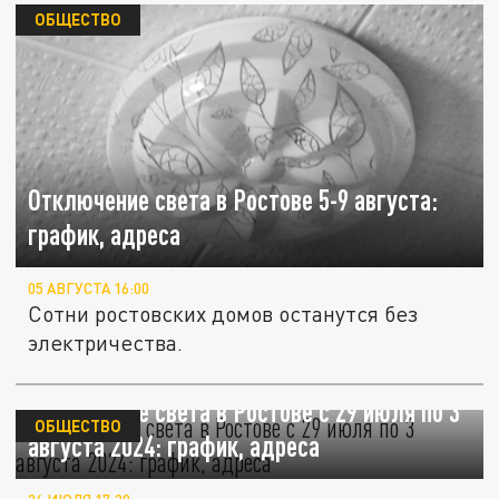
ОБЩЕСТВО
Отключение света в Ростове 5-9 августа:
график, адреса
05 АВГУСТА 16:00
Сотни ростовских домов останутся без
электричества.
Отключение света в Ростове с 29 июля по 3
ОБЩЕСТВО
августа 2024: график, адреса