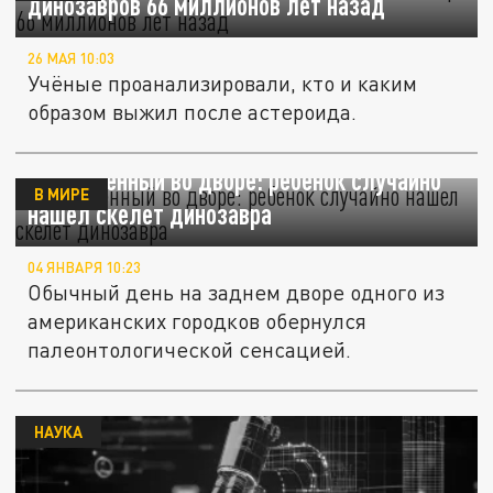
динозавров 66 миллионов лет назад
26 МАЯ 10:03
Учёные проанализировали, кто и каким
образом выжил после астероида.
Захороненный во дворе: ребенок случайно
В МИРЕ
нашел скелет динозавра
04 ЯНВАРЯ 10:23
Обычный день на заднем дворе одного из
американских городков обернулся
палеонтологической сенсацией.
НАУКА