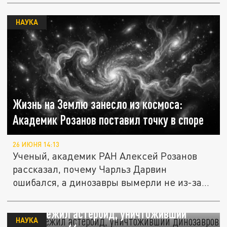
НАУКА
Жизнь на Землю занесло из космоса:
Академик Розанов поставил точку в споре
26 ИЮНЯ 14:13
Ученый, академик РАН Алексей Розанов
рассказал, почему Чарльз Дарвин
ошибался, а динозавры вымерли не из-за...
Кто пережил астероид, уничтоживший
НАУКА