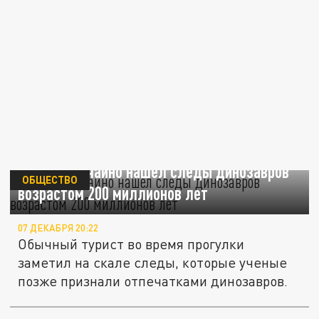
Турист случайно нашел следы динозавров
ОБЩЕСТВО
возрастом 200 миллионов лет
07 ДЕКАБРЯ 20:22
Обычный турист во время прогулки
заметил на скале следы, которые ученые
позже признали отпечатками динозавров.