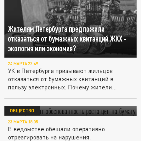
Жителям Петербурга предложили
отказаться от бумажных квитанций ЖКХ -
экология или экономия?
24 МАРТА 22:49
УК в Петербурге призывают жильцов
отказаться от бумажных квитанций в
пользу электронных. Почему жители
стали...
ФАС проверит обоснованность роста цен на
бумагу
ОБЩЕСТВО
23 МАРТА 18:05
В ведомстве обещали оперативно
отреагировать на нарушения.