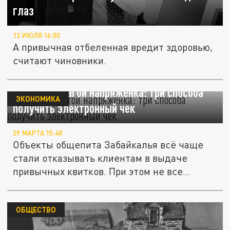
глаз
13 ИЮЛЯ 16:00
А привычная отбеленная вредит здоровью,
считают чиновники.
Когда с бумагой напряжёнка: три способа
ЭКОНОМИКА
получить электронный чек
29 МАРТА 15:48
Объекты общепита Забайкалья всё чаще
стали отказывать клиентам в выдаче
привычных квитков. При этом не все...
ОБЩЕСТВО