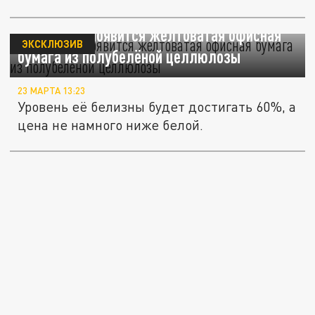
В Кузбассе появится желтоватая офисная
ЭКСКЛЮЗИВ
бумага из полубелёной целлюлозы
23 МАРТА 13:23
Уровень её белизны будет достигать 60%, а
цена не намного ниже белой.