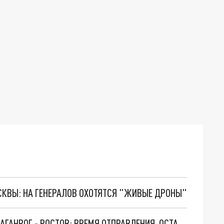
ОСКВЫ: НА ГЕНЕРАЛОВ ОХОТЯТСЯ "ЖИВЫЕ ДРОНЫ"
НОВОЕ РАСПИСАНИЕ ПРИГОРОДНОГО ПОЕЗДА ТАГАНРОГ - РОСТОВ: ВРЕМЯ ОТПРАВЛЕНИЯ, ОСТАНОВКИ