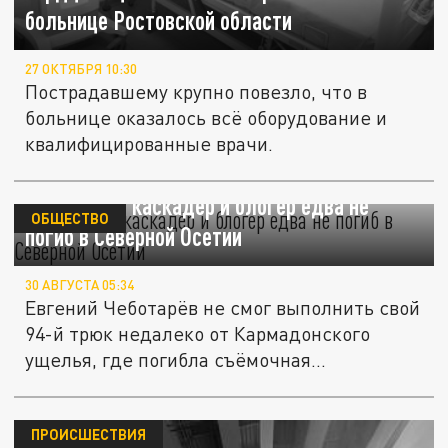
больнице Ростовской области
27 ОКТЯБРЯ 10:30
Пострадавшему крупно повезло, что в
больнице оказалось всё оборудование и
квалифицированные врачи.
Ростовский каскадёр и блогер едва не
ОБЩЕСТВО
погиб в Северной Осетии
30 АВГУСТА 05:34
Евгений Чеботарёв не смог выполнить свой
94-й трюк недалеко от Кармадонского
ущелья, где погибла съёмочная...
ПРОИСШЕСТВИЯ