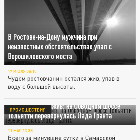
В Ростове-на-Дону мужчина при
неизвестных обстоятельствах упал с
Ворошиловского моста
17 ИЮЛЯ 08:10
Чудом ростовчанин остался жив, упав в
воду с большой высоты.
Чудом остался жив: на Обводном шоссе
ПРОИСШЕСТВИЯ
Тольятти перевернулась Лада Гранта
11 МАЯ 13:38
Всего за минувшие сутки в Самарской