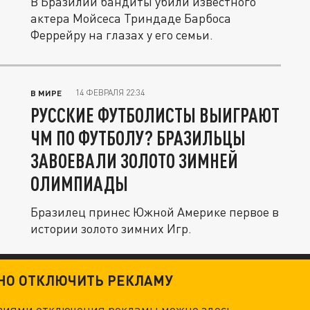
В Бразилии бандиты убили известного
актера Мойсеса Триндаде Барбоса
Феррейру на глазах у его семьи.
14 ФЕВРАЛЯ 22:34
В МИРЕ
РУССКИЕ ФУТБОЛИСТЫ ВЫИГРАЮТ
ЧМ ПО ФУТБОЛУ? БРАЗИЛЬЦЫ
ЗАВОЕВАЛИ ЗОЛОТО ЗИМНЕЙ
ОЛИМПИАДЫ
Бразилец принес Южной Америке первое в
истории золото зимних Игр.
ТНО ОТКЛЮЧИТЬ РЕКЛАМУ
овиями отключения рекламы можно
здесь