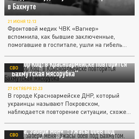
в Бахмуте
21 ИЮНЯ 12:13
Фронтовой медик ЧВК «Вагнер»
вспомнила, как бывшие заключенные,
помогавшие в госпитале, ушли на гибель
из-за...
Военкор Коц: в Красноармейске повторится
СВО
"Бахмутская мясорубка"
27 ОКТЯБРЯ 22:23
В городе Красноармейске ДНР, который
украинцы называют Покровском,
наблюдается повторение ситуации, схожей
с...
"Мама, забери меня": Ужасы боёв под
СВО