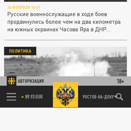
26 ФЕВРАЛЯ 16:01
Русские военнослужащие в ходе боев
продвинулись более чем на два километра
на южных окраинах Часова Яра в ДНР...
ПОЛИТИКА
18+
АВТОРИЗАЦИЯ
85.64 BRENT
РОСТОВ-НА-ДОНУ
Русского генерала Антона Груниса
называют маршалом Победы
20 ЯНВАРЯ 15:28
Генерал Антон Грунис, которого называют