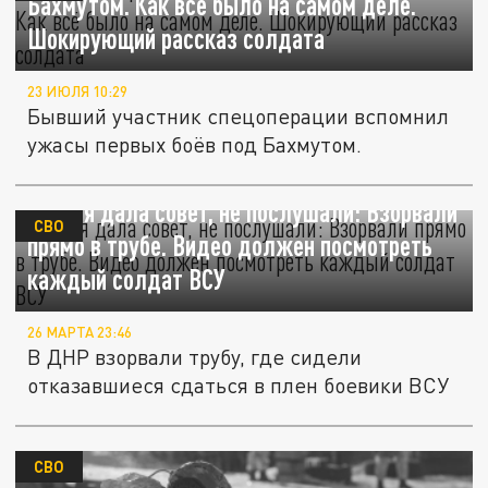
Бахмутом. Как всё было на самом деле.
Шокирующий рассказ солдата
23 ИЮЛЯ 10:29
Бывший участник спецоперации вспомнил
ужасы первых боёв под Бахмутом.
Россия дала совет, не послушали: Взорвали
СВО
прямо в трубе. Видео должен посмотреть
каждый солдат ВСУ
26 МАРТА 23:46
В ДНР взорвали трубу, где сидели
отказавшиеся сдаться в плен боевики ВСУ
СВО