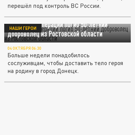
перешёл под контроль ВС России.
В зоне спецоперации погиб 50-летний
НАШИ ГЕРОИ
доброволец из Ростовской области
04 ОКТЯБРЯ 06:30
Больше недели понадобилось
сослуживцам, чтобы доставить тело героя
на родину в город Донецк.