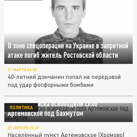
В зоне спецоперации на Украине в запретной
атаке погиб житель Ростовской области
21 МАРТА 06:00
40-летний дончанин попал на передовой
под удар фосфорными бомбами.
Русские войска освободили село
ПОЛИТИКА
Артёмовское под Бахмутом
29 НОЯБРЯ 15:49
Населённый пункт Артёмовское (Хромово)