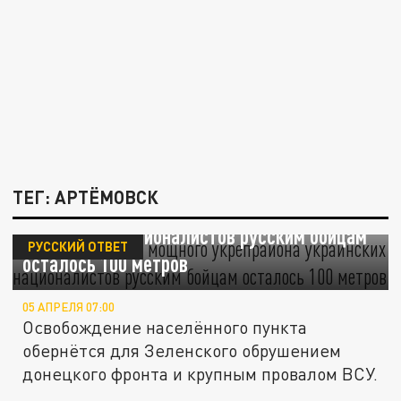
ТЕГ: АРТЁМОВСК
Часов Яр всё! До мощного укрепрайона
украинских националистов русским бойцам
РУССКИЙ ОТВЕТ
осталось 100 метров
05 АПРЕЛЯ 07:00
Освобождение населённого пункта
обернётся для Зеленского обрушением
донецкого фронта и крупным провалом ВСУ.