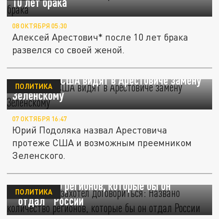
10 лет брака
08 ОКТЯБРЯ 05:30
Алексей Арестович* после 10 лет брака
развелся со своей женой.
Подоляка: США видят в Арестовиче замену
ПОЛИТИКА
Зеленскому
07 ОКТЯБРЯ 16:47
Юрий Подоляка назвал Арестовича
протеже США и возможным преемником
Зеленского.
Арестович* захотел договориться: Названо
количество регионов, которые бы он
ПОЛИТИКА
"отдал" России