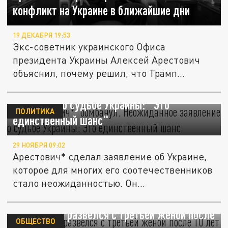
конфликт на Украине в ближайшие дни
19 ДЕКАБРЯ 19:53
Экс-советник украинского Офиса
президента Украины Алексей Арестович
объяснил, почему решил, что Трамп
закончит...
Ну, Арестович*, "бомбанул". Неожиданное
заявление о судьбе Украины: "Это
ПОЛИТИКА
единственный шанс"
29 НОЯБРЯ 09:02
Арестович* сделал заявление об Украине,
которое для многих его соотечественников
стало неожиданностью. Он...
Арестович* развелся с третьей женой после
ОБЩЕСТВО