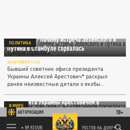
Арестович*: Почему встреча Зеленского и
ПОЛИТИКА
Путина в Стамбуле сорвалась
06 ОКТЯБРЯ 11:43
Бывший советник офиса президента
Украины Алексей Арестович* раскрыл
ранее неизвестные детали о якобы...
ЦГ: Собчак заметили с экс-советником
президента Украины Арестовичем в
В МИРЕ
Лондоне
18+
АВТОРИЗАЦИЯ
12 СЕНТЯБРЯ 05:39
85.64 BRENT
РОСТОВ-НА-ДОНУ