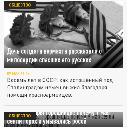
ОБЩЕСТВО
Дочь солдата вермахта рассказала о
милосердии спасших его русских
09 МАЯ 11:42
Восемь лет в СССР: как истощённый под
Сталинградом немец выжил благодаря
помощи красноармейцев.
День Глафиры Горошницы: почему 9 мая
ОБЩЕСТВО
сеяли горох и умывались росой