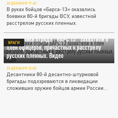
20 ДЕКАБРЯ 17:45
В руках бойцов «Барса-13» оказались
боевики 80-й бригады ВСУ, известной
расстрелом русских пленных.
Разведчики отряда "БАРС 13" захватили в
ВРАГИ
плен офицеров, причастных к расстрелу
русских пленных. Видео
20 ДЕКАБРЯ 12:00
Десантники 80-й десантно-штурмовой
бригады подозреваются в ликвидации
сложивших оружие бойцов армии России
под...