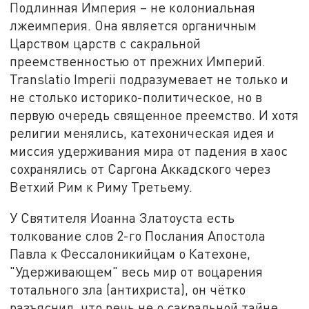
Подлинная Империя – не колониальная
лжеимперия. Она является органичным
Царством царств с сакральной
преемственностью от прежних Империй.
Translatio Imperii подразумевает не только и
не столько историко-политическое, но в
первую очередь священное преемство. И хотя
религии менялись, катехоническая идея и
миссия удерживания мира от падения в хаос
сохранялись от Саргона Аккадского через
Ветхий Рим к Риму Третьему.
У Святителя Иоанна Златоуста есть
толкование слов 2-го Послания Апостола
Павла к Фессалоникийцам о Катехоне,
"Удерживающем" весь мир от воцарения
тотального зла (антихриста), он чётко
разъяснил, что речь не о сакральной тайне,