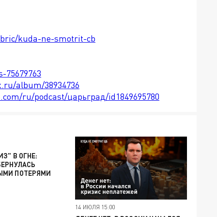
ubric/kuda-ne-smotrit-cb
ts-75679763
x.ru/album/38934736
le.com/ru/podcast/царьград/id1849695780
З" В ОГНЕ:
БЕРНУЛАСЬ
ЫМИ ПОТЕРЯМИ
14 ИЮЛЯ 15:00