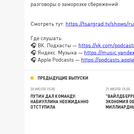
разговоры о заморозке сбережений.
Смотреть тут:
https://tsargrad.tv/shows/r
Где слушать:
🎧 ВК. Подкасты —
https://vk.com/podcas
🎧 Яндекс. Музыка —
https://music.yande
🎧 Apple Podcasts —
https://podcasts.app
ПРЕДЫДУЩИЕ ВЫПУСКИ
30 ИЮЛЯ 15:00
21 ИЮЛЯ 15:00
ПУТИН ДАЛ КОМАНДУ:
"ВАЙЛДБЕРРИ
НАБИУЛЛИНА НЕОЖИДАННО
ЭКОНОМИЯ О
ОТСТУПИЛА
МИЛЛИАРДН