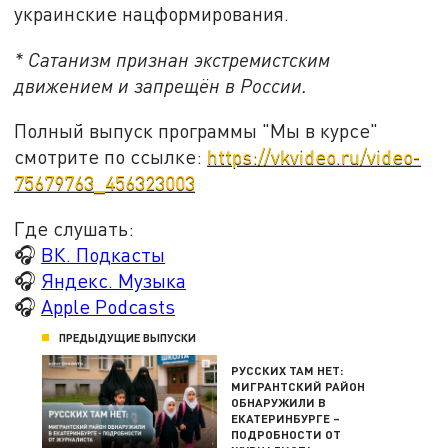
украинские нацформирования.
* Сатанизм признан экстремистским
движением и запрещён в России.
Полный выпуск программы "Мы в курсе"
смотрите по ссылке:
https://vkvideo.ru/video-
75679763_456323003
Где слушать:
🎧
ВК. Подкасты
🎧
Яндекс. Музыка
🎧
Apple Podcasts
ПРЕДЫДУЩИЕ ВЫПУСКИ
РУССКИХ ТАМ НЕТ:
МИГРАНТСКИЙ РАЙОН
ОБНАРУЖИЛИ В
ЕКАТЕРИНБУРГЕ –
ПОДРОБНОСТИ ОТ