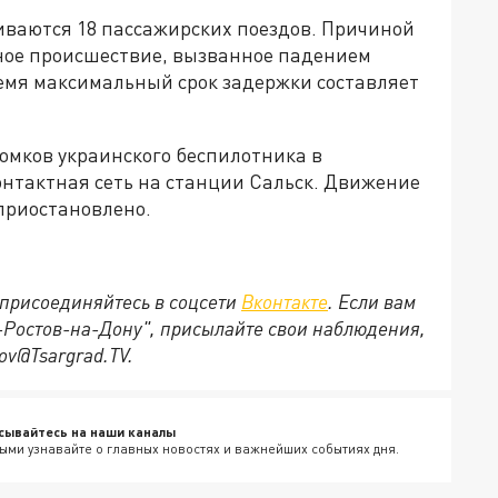
иваются 18 пассажирских поездов. Причиной
ное происшествие, вызванное падением
ремя максимальный срок задержки составляет
ломков украинского беспилотника в
онтактная сеть на станции Сальск. Движение
приостановлено.
присоединяйтесь в соцсети
Вконтакте
. Если вам
д-Ростов-на-Дону", присылайте свои наблюдения,
ov@Tsargrad.ТV.
сывайтесь на наши каналы
ыми узнавайте о главных новостях и важнейших событиях дня.