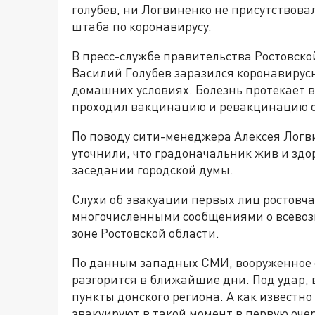
голубев, ни Логвиненко не присутствов
штаба по коронавирусу.
В пресс-службе правительства Ростовской
Василий Голубев заразился коронавирус
домашних условиях. Болезнь протекает в 
проходил вакцинацию и ревакцинацию о
По поводу сити-менеджера Алексея Логв
уточнили, что градоначальник жив и здо
заседании городской думы.
Слухи об эвакуации первых лиц ростовчан
многочисленными сообщениями о всевоз
зоне Ростовской области.
По данным западных СМИ, вооруженное 
разгорится в ближайшие дни. Под удар,
пункты донского региона. А как известн
эвакуируют в такой момент в первую оче