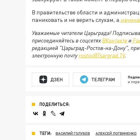
В правительстве области и администрац
паниковать и не верить слухам, а
начинат
Уважаемые читатели Царьграда! Подписыва
присоединяйтесь в соцсетях
ВКонтакте
и
Fa
редакцией "Царьград-Ростов-на-Дону", при
электронную почту
rostov@Tsargrad.ТV
.
Подпи
ДЗЕН
ТЕЛЕГРАМ
и перв
ПОДЕЛИТЬСЯ:
ТЕГИ:
ВАСИЛИЙ ГОЛУБЕВ
АЛЕКСЕЙ ЛОГВИНЕНКО