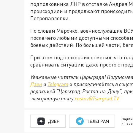
подполковника ЛНР в отставке Андрея Ма
происходили и продолжают происходить 
Петропавловки.
По словам Марочко, военнослужащие ВСУ
после чего любыми доступными способам
боевых действий. По большей части, бег
При этом подполковник отметил, что тен
сравнивать ситуацию даже просто с пре
Уважаемые читатели Царьграда! Подписыва
Дзен
и
Telegram
и присоединяйтесь в соцс
редакцией "Царьград-Ростов-на-Дону", при
электронную почту
rostov@Tsargrad.ТV
.
Подпи
ДЗЕН
ТЕЛЕГРАМ
и перв