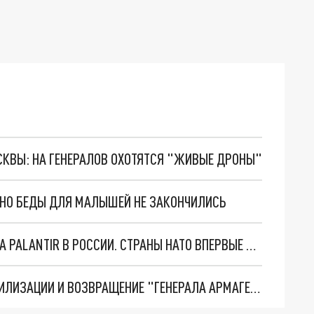
ОСКВЫ: НА ГЕНЕРАЛОВ ОХОТЯТСЯ "ЖИВЫЕ ДРОНЫ"
. НО БЕДЫ ДЛЯ МАЛЫШЕЙ НЕ ЗАКОНЧИЛИСЬ
"ОЧЕНЬ ПЛОХИЕ НОВОСТИ": БОЛЬШАЯ ОШИБКА PALANTIR В РОССИИ. СТРАНЫ НАТО ВПЕРВЫЕ ЗА СВО ОСТАНОВИЛИ ПОСТАВКИ ОРУЖИЯ. ВСУ ТЕРЯЮТ ПРИГРАНИЧЬЕ?
ТРИ ГЛАВНЫХ ИНСАЙДА ОБ СВО. ОТМЕНА МОБИЛИЗАЦИИ И ВОЗВРАЩЕНИЕ "ГЕНЕРАЛА АРМАГЕДДОНА"? ОТЛИЧНЫЕ НОВОСТИ, КОТОРЫЕ ЖДАЛИ ВСЕ