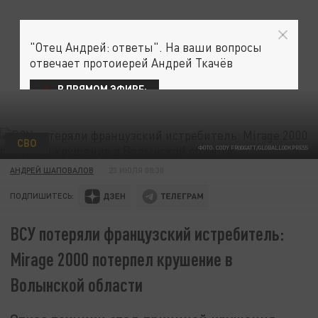
"Отец Андрей: ответы". На ваши вопросы
отвечает протоиерей Андрей Ткачёв
В ПРЯМОМ ЭФИРЕ:
СВО
ФОТО: CODY FROGGATT/GLOBALLOOKPRESS
АНДРЕЙ ШАПОВАЛОВ
23 ИЮЛЯ 08:30
ПОДПИШИТЕСЬ:
ВСУ потеряли французский истребитель:
Mirage 2000 потерпел крушение в
Волынской области