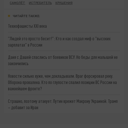
САМОЛЁТ
ИСТРЕБИТЕЛЬ
КРУШЕНИЯ
ЧИТАЙТЕ ТАКЖЕ:
Технофашисты XXI века
"Людей это просто бесит!": Кто и как создал миф о "высоких
зарплатах" в России
Даня с Дашей спаслись от боевиков ВСУ. Но беды для малышей не
закончились
Новости сильно хуже, чем докладывали. Враг форсировал реку.
Оборона провалена. Кто по глупости спалил позиции ВС России на
важнейшем фронте?
Страшно, поэтому атакует. Путин врежет Макрону Украиной. Трамп
– добавит за Иран