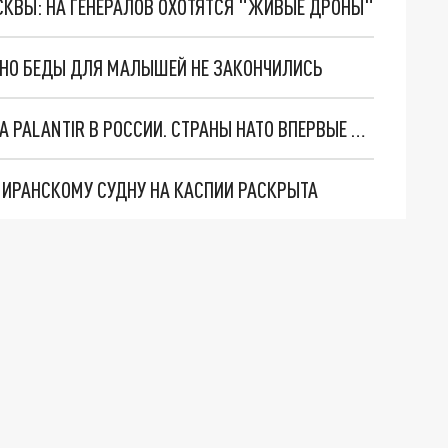
ОСКВЫ: НА ГЕНЕРАЛОВ ОХОТЯТСЯ "ЖИВЫЕ ДРОНЫ"
. НО БЕДЫ ДЛЯ МАЛЫШЕЙ НЕ ЗАКОНЧИЛИСЬ
"ОЧЕНЬ ПЛОХИЕ НОВОСТИ": БОЛЬШАЯ ОШИБКА PALANTIR В РОССИИ. СТРАНЫ НАТО ВПЕРВЫЕ ЗА СВО ОСТАНОВИЛИ ПОСТАВКИ ОРУЖИЯ. ВСУ ТЕРЯЮТ ПРИГРАНИЧЬЕ?
О ИРАНСКОМУ СУДНУ НА КАСПИИ РАСКРЫТА