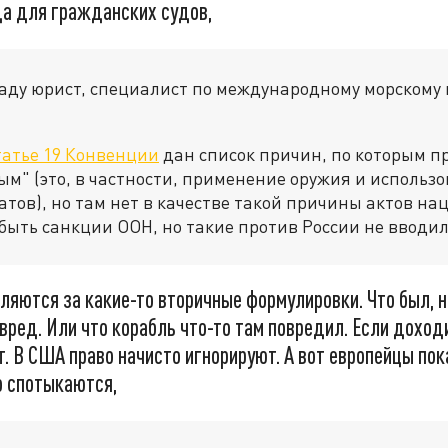
да для гражданских судов,
раду юрист, специалист по международному морскому
татье 19 Конвенции
дан список причин, по которым п
ым" (это, в частности, применение оружия и использ
тов), но там нет в качестве такой причины актов н
 быть санкции ООН, но такие против России не вводил
пляются за какие-то вторичные формулировки. Что был, 
вред. Или что корабль что-то там повредил. Если доход
т. В США право начисто игнорируют. А вот европейцы пок
о спотыкаются,