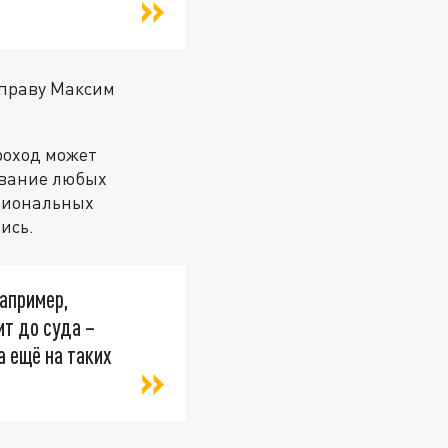
 праву Максим
роход может
ование любых
ациональных
ись.
например,
ит до суда –
а ещё на таких