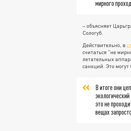
мирного прохо
– объясняет Царьг
Сологуб.
Действительно, в
с
считаться "не мирн
летательных аппара
санкций. Это могут
В итоге они це
экологический 
это не проходи
вещах запрост