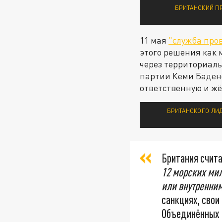
БРИТАНСКИЙ ПР
11 мая
"служба про
этого решения как
через территориал
партии Кеми Бадено
ответственную и жё
БРИТАНСКОГО ЛИД
Британия счита
12 морских мил
или внутренним
санкциях, свои
Объединённых Н