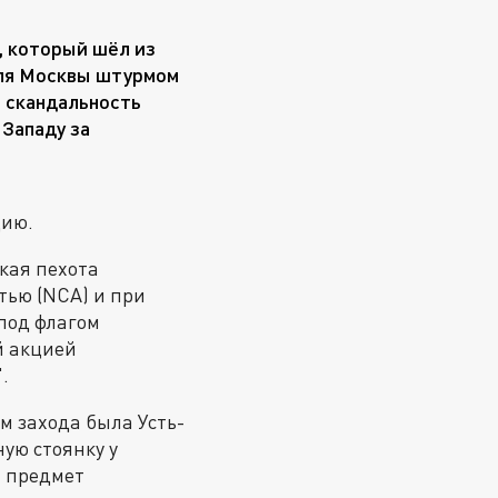
, который шёл из
для Москвы штурмом
о скандальность
 Западу за
ию.
кая пехота
тью (NCA) и при
под флагом
й акцией
.
м захода была Усть-
ую стоянку у
а предмет