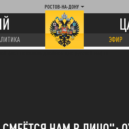
РОСТОВ-НА-ДОНУ
ИЙ
Ц
АЛИТИКА
ЭФИР
 СМЕЁТСЯ НАМ В ЛИЦО": О