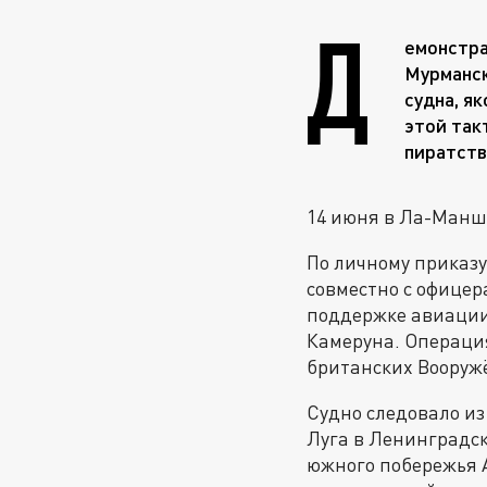
Д
емонстра
Мурманск
судна, я
этой так
пиратств
14 июня в Ла-Манш
По личному приказ
совместно с офицер
поддержке авиации
Камеруна. Операция
британских Вооружё
Судно следовало из
Луга в Ленинградск
южного побережья А