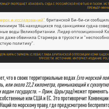
ЕМЬЕР РАЗРЕШАЕТ АТАКОВАТЬ СУДА С РОССИЙСКОЙ НЕФТЬЮ И ГАЗОМ. ИС
ПРЕМЬЕР-МИН
верок и исследований"
британской Би-би-си сообщила
 минимум 184 находящихся под санкциями судна сове
ьные воды Великобритании. Лидер оппозиционной К
к даже обвинила Стармера в трусости и "неспособно
сткую политику".
ЕРА КИРА СТАРМЕРА (СЛЕВА) ГЛАВА БРИТАНСКОЙ ОППОЗИЦИИ КЕМИ БАДЕНО
ТРУСОСТИ. ИСТОЧНИК: ИНТЕРНЕТ-ИЗДАНИЕ POLI
ет, что в своих территориальные водах
(это морской по
ь, или около 22,2 километра, примыкающий к сухопутно
 водам государств. – Прим. Царьград)
может применять 
 собственные или США и ЕС. Это противоречит Конвенции
аций по морскому праву, где предусмотрено беспрепят