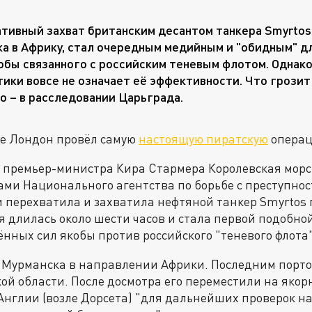
тивный захват британским десантом танкера Smyrtos
а в Африку, стал очередным медийным и "обидным" 
кобы связанного с российским теневым флотом. Однак
тики вовсе не означает её эффективности. Что грозит
о – в расследовании Царьграда.
е Лондон провёл самую
настоящую пиратскую
операц
у премьер-министра Кира Стармера Королевская морс
ами Национального агентства по борьбе с преступнос
 перехватила и захватила нефтяной танкер Smyrtos 
 длилась около шести часов и стала первой подобно
нных сил якобы против российского "теневого флота"
 Мурманска в направлении Африки. Последним порто
ой области. После досмотра его переместили на якорн
нглии (возле Дорсета) "для дальнейших проверок н