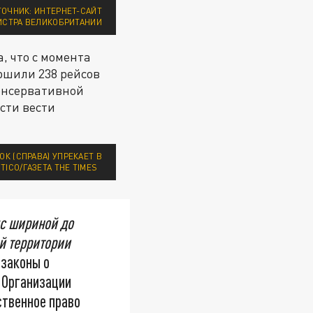
ТОЧНИК: ИНТЕРНЕТ-САЙТ
ИСТРА ВЕЛИКОБРИТАНИИ
, что с момента
ршили 238 рейсов
онсервативной
сти вести
К (СПРАВА) УПРЕКАЕТ В
TICO/ГАЗЕТА THE TIMES
яс шириной до
й территории
законы о
 Организации
ственное право