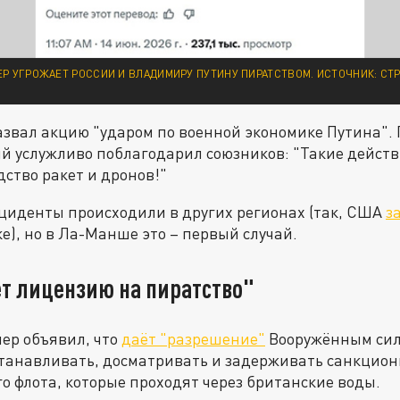
ЕР УГРОЖАЕТ РОССИИ И ВЛАДИМИРУ ПУТИНУ ПИРАТСТВОМ. ИСТОЧНИК: СТР
азвал акцию "ударом по военной экономике Путина".
й услужливо поблагодарил союзников: "Такие дейст
дство ракет и дронов!"
циденты происходили в других регионах (так, США
з
е), но в Ла-Манше это – первый случай.
т лицензию на пиратство"
ер объявил, что
даёт "разрешение"
Вооружённым си
танавливать, досматривать и задерживать санкцио
го флота, которые проходят через британские воды.