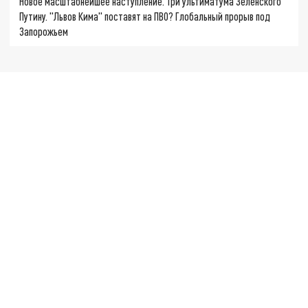
Новое масштабнейшее наступление. Три ультиматума Зеленского
Путину. "Львов Кима" поставят на ПВО? Глобальный прорыв под
Запорожьем