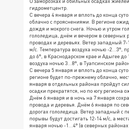
О заморозках и обильных осадках жиеле
гидрометцентр.
С вечера 4 января и вплоть до конца суто
облачно с прояснениями. В регионе ожи
дождя и мокрого снега. Ночью и утром г
гололедица, днём и вечером в северных 
проводах и деревьях. Ветер западный 7-1
м/с. Температура воздуха ночью -2...3°, п
до 6°, в Краснодарском крае и Адыгее до
воздуха ночью 3...8°, в Туапсинском районе
С вечера 5 января и вплоть до конца сут
регионе будет по-прежнему облачно, мест
января в отдельных районах пройдут сил
осадки прекратятся, но по югу региона 
Днём 6 января и в ночь на 7 января сох
провода и деревья. Днём 6 января по сев
дорогах гололедица. Ветер западный с пе
порывы будут достигать 12-14 м/с, а мест
января ночью -1...4° (в северных районах 