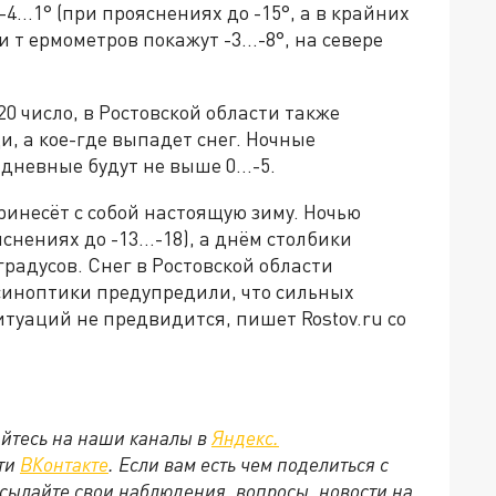
..1° (при прояснениях до -15°, а в крайних
 т ермометров покажут -3...-8°, на севере
 20 число, в Ростовской области также
, а кое-где выпадет снег. Ночные
а дневные будут не выше 0…-5.
принесёт с собой настоящую зиму. Ночью
яснениях до -13…-18), а днём столбики
радусов. Снег в Ростовской области
 синоптики предупредили, что сильных
туаций не предвидится, пишет Rostov.ru со
йтесь на наши каналы в
Яндекс.
ети
ВКонтакте
. Если вам есть чем поделиться с
сылайте свои наблюдения, вопросы, новости на