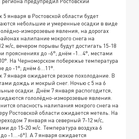
й региона предупредил Ростовский
к 5 января в Ростовской области будет
даются небольшие и умеренные осадки в виде
ололёдно-изморозевые явления, на дорогах
районах налипание мокрого снега на
2 м/с, вечером порывы будут достигать 15-18
ри прояснениях до -6°; днём -1...4°, местами
 10°. На Черноморском побережье температура
 до -1°; днём 6...11°.
ок 7 января ожидается резкое похолодание. В
ами дождь и мокрый снег. Ночью с 5 на 6
ьные осадки. Днём 7 января распогодится,
ожидаются гололёдно-изморозевые явления.
ранится опасность налипания мокрого снега на
еру Ростовской области ожидается метель. На
реходом 7 января на северный 7-12 м/с,
ами до 15-20 м/с. Температура воздуха 6
до -1...-6°). А 7 января ожидается