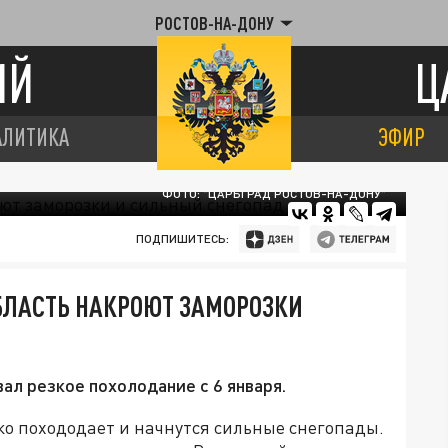
РОСТОВ-НА-ДОНУ
ИЙ
Ц
АЛИТИКА
ЭФИР
ФОТО: "ЦАРЬГРАД РОСТОВ-НА-ДОНУ"
ПОДПИШИТЕСЬ:
БЛАСТЬ НАКРОЮТ ЗАМОРОЗКИ
л резкое похолодание с 6 января.
зко похододает и начнутся сильные снегопады.