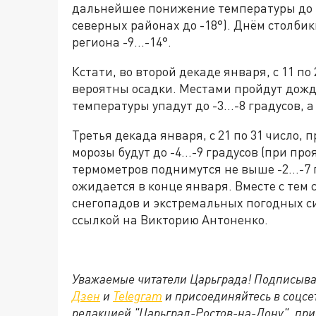
дальнейшее понижение температуры до -4.
северных районах до -18°). Днём столбики
региона -9...-14°.
Кстати, во второй декаде января, с 11 по
вероятны осадки. Местами пройдут дожди
температуры упадут до -3…-8 градусов, 
Третья декада января, с 21 по 31 число, 
морозы будут до -4…-9 градусов (при про
термометров поднимутся не выше -2…-7 г
ожидается в конце января. Вместе с тем
снегопадов и экстремальных погодных си
ссылкой на Викторию Антоненко.
Уважаемые читатели Царьграда! Подписыва
Дзен
и
Telegram
и присоединяйтесь в соцс
редакцией "Царьград-Ростов-на-Дону", при