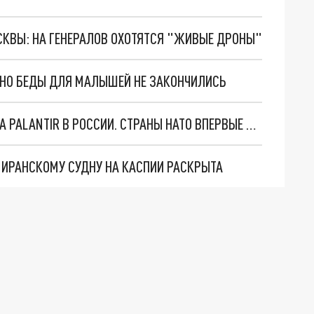
ОСКВЫ: НА ГЕНЕРАЛОВ ОХОТЯТСЯ "ЖИВЫЕ ДРОНЫ"
. НО БЕДЫ ДЛЯ МАЛЫШЕЙ НЕ ЗАКОНЧИЛИСЬ
"ОЧЕНЬ ПЛОХИЕ НОВОСТИ": БОЛЬШАЯ ОШИБКА PALANTIR В РОССИИ. СТРАНЫ НАТО ВПЕРВЫЕ ЗА СВО ОСТАНОВИЛИ ПОСТАВКИ ОРУЖИЯ. ВСУ ТЕРЯЮТ ПРИГРАНИЧЬЕ?
О ИРАНСКОМУ СУДНУ НА КАСПИИ РАСКРЫТА