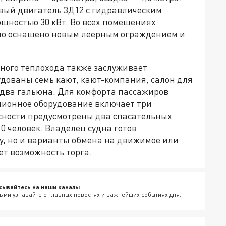
овый двигатель 3Д12 с гидравлическим
ощностью 30 кВт. Во всех помещениях
дно оснащено новым леерным ограждением и
.
ного теплохода также заслуживает
удованы семь кают, кают-компания, салон для
 два гальюна. Для комфорта пассажиров
ционное оборудование включает три
асности предусмотрены два спасательных
0 человек. Владелец судна готов
у, но и варианты обмена на движимое или
т возможность торга.
сывайтесь на наши каналы
ыми узнавайте о главных новостях и важнейших событиях дня.