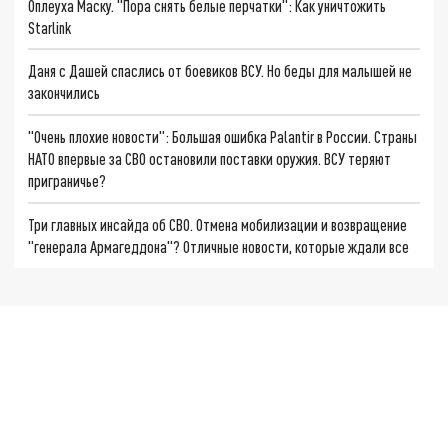
Оплеуха Маску. "Пора снять белые перчатки": Как уничтожить
Starlink
Даня с Дашей спаслись от боевиков ВСУ. Но беды для малышей не
закончились
"Очень плохие новости": Большая ошибка Palantir в России. Страны
НАТО впервые за СВО остановили поставки оружия. ВСУ теряют
приграничье?
Три главных инсайда об СВО. Отмена мобилизации и возвращение
"генерала Армагеддона"? Отличные новости, которые ждали все