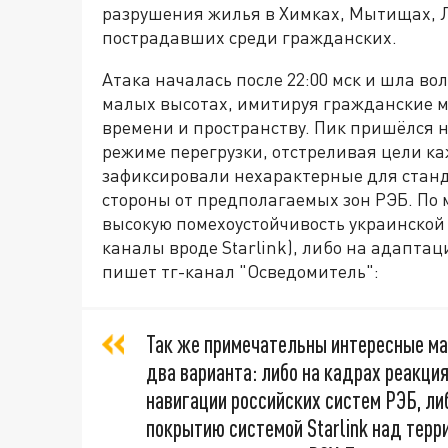
разрушения жилья в Химках, Мытищах, Л
пострадавших среди гражданских.
Атака началась после 22:00 мск и шла во
малых высотах, имитируя гражданские м
времени и пространству. Пик пришёлся на
режиме перегрузки, отстреливая цели к
зафиксировали нехарактерные для стан
стороны от предполагаемых зон РЭБ. По 
высокую помехоустойчивость украинской
каналы вроде Starlink), либо на адапта
пишет тг-канал "Осведомитель":
Так же примечательны интересные ма
два варианта: либо на кадрах реакция
навигации российских систем РЭБ, л
покрытию системой Starlink над терр