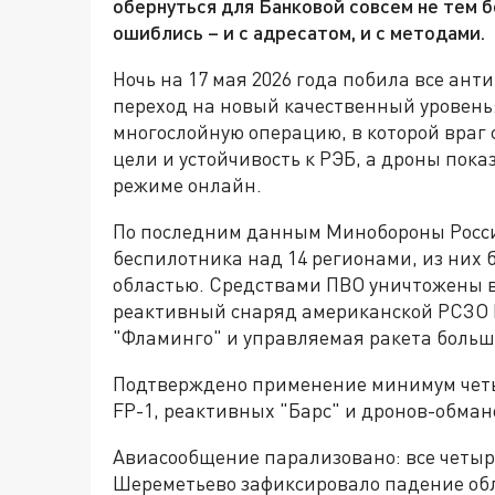
обернуться для Банковой совсем не тем б
ошиблись – и с адресатом, и с методами.
Ночь на 17 мая 2026 года побила все ан
переход на новый качественный уровень:
многослойную операцию, в которой враг
цели и устойчивость к РЭБ, а дроны пок
режиме онлайн.
По последним данным Минобороны Росси
беспилотника над 14 регионами, из них 
областью. Средствами ПВО уничтожены 
реактивный снаряд американской РСЗО 
"Фламинго" и управляемая ракета больш
Подтверждено применение минимум четыр
FP-1, реактивных "Барс" и дронов-обман
Авиасообщение парализовано: все четыр
Шереметьево зафиксировало падение об