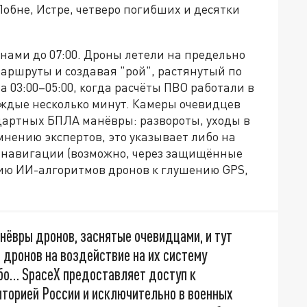
обне, Истре, четверо погибших и десятки
лнами до 07:00. Дроны летели на предельно
аршруты и создавая "рой", растянутый по
 03:00–05:00, когда расчёты ПВО работали в
аждые несколько минут. Камеры очевидцев
дартных БПЛА манёвры: развороты, уходы в
мнению экспертов, это указывает либо на
 навигации (возможно, через защищённые
цию ИИ-алгоритмов дронов к глушению GPS,
нёвры дронов, заснятые очевидцами, и тут
 дронов на воздействие на их систему
ибо… SpaceX предоставляет доступ к
иторией России и исключительно в военных