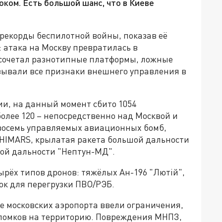
оком. Есть большой шанс, что в Киеве
тирекорды беспилотной войны, показав её
 атака на Москву превратилась в
 сочетал разнотипные платформы, ложные
азывали все признаки внешнего управления в
и, на данный момент сбито 1054
более 120 – непосредственно над Москвой и
восемь управляемых авиационных бомб,
HIMARS, крылатая ракета большой дальности
ой дальности "Нептун-МД".
ёх типов дронов: тяжёлых Ан-196 "Лютiй",
ок для перегрузки ПВО/РЭБ.
е московских аэропорта ввели ограничения,
ломков на территорию. Повреждения МНПЗ,