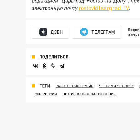
редакцией "Царьград-Ростов-на-Дону", при
электронную почту
rostov@Tsargrad.ТV
.
Подпи
ДЗЕН
ТЕЛЕГРАМ
и перв
ПОДЕЛИТЬСЯ:
ТЕГИ:
РАССТРЕЛЯЛ СЕМЬЮ
ЧЕТЫРЁХ ЧЕЛОВЕК
СКР РОССИИ
ПОЖИЗНЕННОЕ ЗАКЛЮЧЕНИЕ