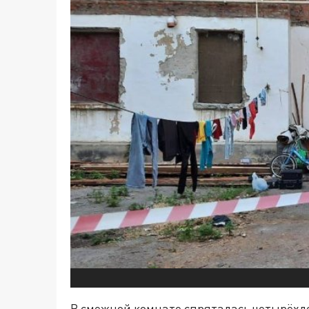
В смежной комнате спряталась четырёхл