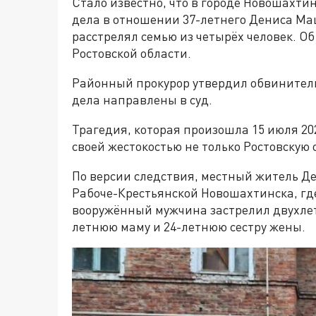
Стало известно, что в городе Новошахти
дела в отношении 37-летнего Дениса Ма
расстрелял семью из четырёх человек. Об
Ростовской области.
Районный прокурор утвердил обвинитель
дела направлены в суд.
Трагедия, которая произошла 15 июля 202
своей жестокостью не только Ростовскую о
По версии следствия, местный житель Д
Рабоче-Крестьянской Новошахтинска, гд
вооружённый мужчина застрелил двухлетн
летнюю маму и 24-летнюю сестру жены.