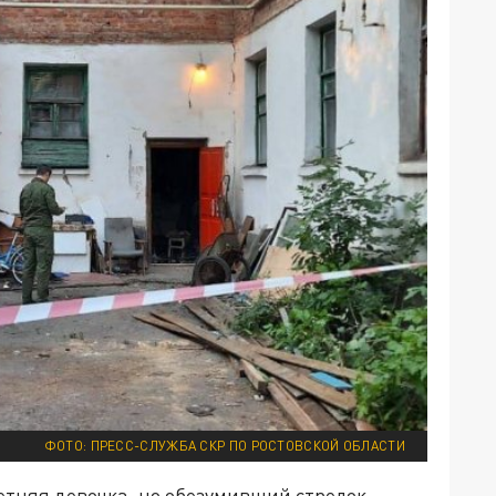
ФОТО: ПРЕСС-СЛУЖБА СКР ПО РОСТОВСКОЙ ОБЛАСТИ
етняя девочка, но обезумивший стрелок