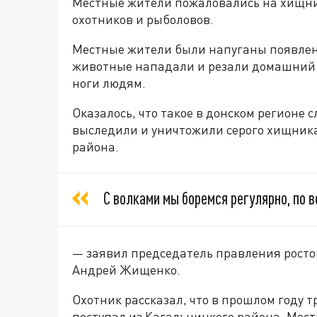
Местные жители пожаловались на хищни
охотников и рыболовов.
Местные жители были напуганы появлен
животные нападали и резали домашний ск
ноги людям.
Оказалось, что такое в донском регионе 
выследили и уничтожили серого хищника 
района.
С волками мы боремся регулярно, по в
— заявил председатель правления росто
Андрей Жищенко.
Охотник рассказал, что в прошлом году 
поступал из Кагальницкого района. Мест