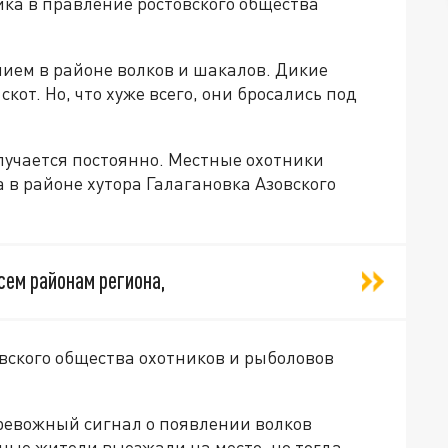
ка в правление ростовского общества
ием в районе волков и шакалов. Дикие
от. Но, что хуже всего, они бросались под
случается постоянно. Местные охотники
в районе хутора Галагановка Азовского
сем районам региона,
вского общества охотников и рыболовов
тревожный сигнал о появлении волков
ные жители выезжали на место, но тогда