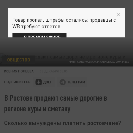
Товар пропал, штрафы остались: продавцы с
WB требуют ответов
В ПРЯМОМ ЭФИРЕ:
ОБЩЕСТВО
ФОТО: KOMSOMOLSKAYA PRAVDA/GLOBAL LOOK PRESS
КСЕНИЯ ПОЛЕЕВА
08 ДЕКАБРЯ 08:05
ПОДПИШИТЕСЬ:
В Ростове продают самые дорогие в
регионе куры и сметану
Сколько вынуждены платить ростовчане?