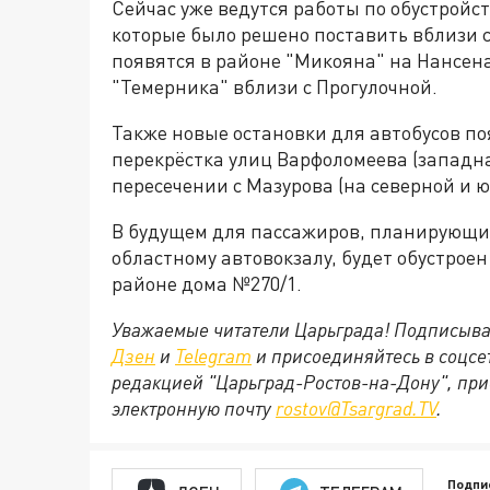
Сейчас уже ведутся работы по обустройс
которые было решено поставить вблизи с
появятся в районе "Микояна" на Нансена
"Темерника" вблизи с Прогулочной.
Также новые остановки для автобусов по
перекрёстка улиц Варфоломеева (западна
пересечении с Мазурова (на северной и 
В будущем для пассажиров, планирующих
областному автовокзалу, будет обустрое
районе дома №270/1.
Уважаемые читатели Царьграда! Подписыва
Дзен
и
Telegram
и присоединяйтесь в соцс
редакцией "Царьград-Ростов-на-Дону", при
электронную почту
rostov@Tsargrad.ТV
.
Подпи