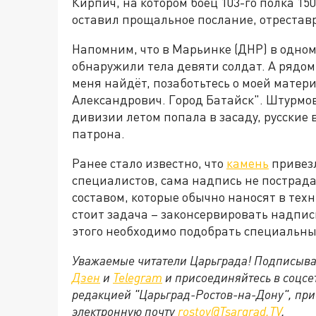
Кирпич, на котором боец 103-го полка 1
оставил прощальное послание, отреставр
Напомним, что в Марьинке (ДНР) в одно
обнаружили тела девяти солдат. А рядо
меня найдёт, позаботьтесь о моей матери
Александрович. Город Батайск". Штурмов
дивизии летом попала в засаду, русские
патрона.
Ранее стало известно, что
камень
привезл
специалистов, сама надпись не пострад
составом, которые обычно наносят в тех
стоит задача – законсервировать надпись
этого необходимо подобрать специальны
Уважаемые читатели Царьграда! Подписыва
Дзен
и
Telegram
и присоединяйтесь в соцс
редакцией "Царьград-Ростов-на-Дону", при
электронную почту
rostov@Tsargrad.ТV
.