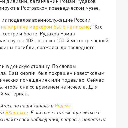
50-й дивизии, батайчанин Роман Рудаков
ируют в Ростовском краеведческом музее.
м из подвалов военнослужащие России
м
на кирпиче маркером было написано
: "Кто
, сестре и брате. Рудаков Роман
ая группа 103-го полка 150-й мотострелковой
 воины погибли, сражаясь до последнего
и в донскую столицу. По словам
ала. Сам кирпич был покрашен известковым
нических помещениях или подвалах. Сейчас
, чтобы она со временем не исчезла. Для
й материал.
йтесь на наши каналы в
Яндекс.
ети
ВКонтакте
. Если вам есть чем поделиться с
сылайте свои наблюдения, вопросы, новости на