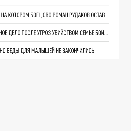
В РОСТОВ ДОСТАВИЛИ КИРПИЧ ИЗ МАРЬИНКИ, НА КОТОРОМ БОЕЦ СВО РОМАН РУДАКОВ ОСТАВИЛ ПОСЛЕДНЕЕ ПОСЛАНИЕ
В РОСТОВСКОЙ ОБЛАСТИ ВОЗБУДИЛИ УГОЛОВНОЕ ДЕЛО ПОСЛЕ УГРОЗ УБИЙСТВОМ СЕМЬЕ БОЙЦА СВО РОМАНА РУДАКОВА
. НО БЕДЫ ДЛЯ МАЛЫШЕЙ НЕ ЗАКОНЧИЛИСЬ