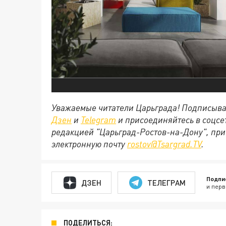
Уважаемые читатели Царьграда! Подписыва
Дзен
и
Telegram
и присоединяйтесь в соцс
редакцией "Царьград-Ростов-на-Дону", при
электронную почту
rostov@Tsargrad.ТV
.
Подпи
ДЗЕН
ТЕЛЕГРАМ
и перв
ПОДЕЛИТЬСЯ: